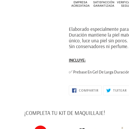
Agregando
el
Elaborado especialmente para 
producto
Duración mantiene la piel mate
a
único, luce una piel sin poros.
tu
Sin conservadores ni perfume
carrito
de
INCLUYE:
compra
✅ Prebase En Gel De Larga Duración
COMPARTIR
T
COMPARTIR
TUITEAR
EN
E
FACEBOOK
T
¡COMPLETA TU KIT DE MAQUILLAJE!