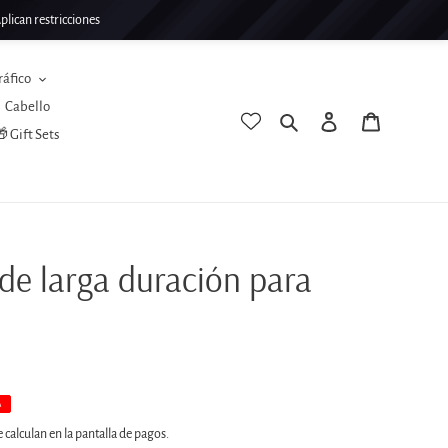
lican restricciones
ráfico
Cabello
Buscar
Ingresar
Carrito
 Gift Sets
 de larga duración para
A
 calculan en la pantalla de pagos.