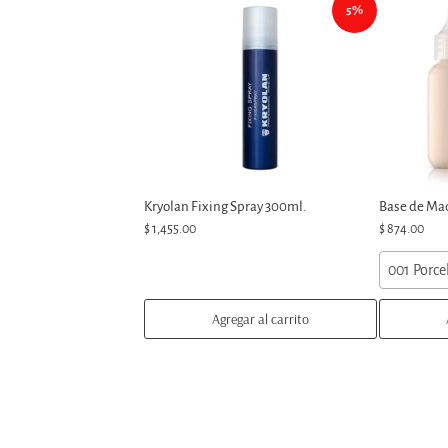
5%
Kryolan Fixing Spray 300ml.
Base de Maqu
$ 1,455.00
$ 874.00
001 Porce
Agregar al carrito