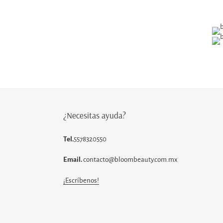
¿Necesitas ayuda?
Tel.
5578320550
Email.
contacto@bloombeauty.com.mx
¡Escríbenos!