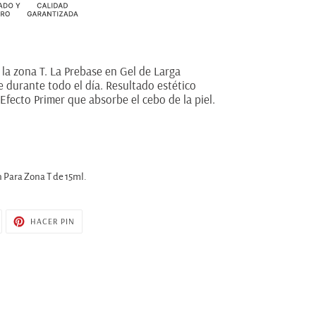
la zona T. La Prebase en Gel de Larga
 durante todo el día. Resultado estético
 Efecto Primer que absorbe el cebo de la piel.
.
 Para Zona T de 15ml.
UITEAR
PINEAR
HACER PIN
N
EN
WITTER
PINTEREST