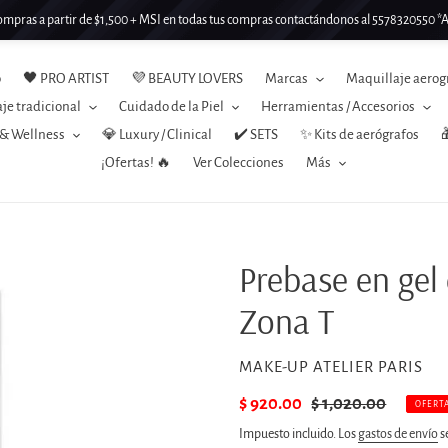
mpras a partir de $1,500 + MSI en todas tus compras contactándonos al 5578320550 *Ap
o
🖤 PRO ARTIST
💜 BEAUTY LOVERS
Marcas
Maquillaje aerog
je tradicional
Cuidado de la Piel
Herramientas / Accesorios
 & Wellness
💎 Luxury / Clinical
✔️ SETS
✨ Kits de aerógrafos

¡Ofertas! 🔥
Ver Colecciones
Más
Prebase en gel
Zona T
PROVEEDOR
MAKE-UP ATELIER PARIS
Precio
$ 920.00
Precio
$ 1,020.00
OFERT
de
habitual
Impuesto incluido. Los
gastos de envío
se