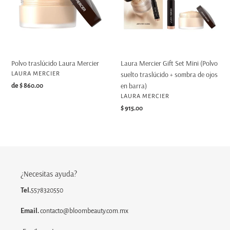
Mini
ó
(Polvo
n
suelto
traslúcido
:
+
sombra
Polvo traslúcido Laura Mercier
Laura Mercier Gift Set Mini (Polvo
de
PROVEEDOR
suelto traslúcido + sombra de ojos
LAURA MERCIER
ojos
en barra)
Precio
de $ 860.00
en
PROVEEDOR
habitual
LAURA MERCIER
barra)
Precio
$ 915.00
habitual
¿Necesitas ayuda?
Tel.
5578320550
Email.
contacto@bloombeauty.com.mx