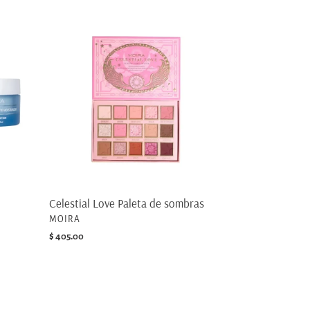
Celestial
Love
Paleta
de
sombras
Celestial Love Paleta de sombras
PROVEEDOR
MOIRA
Precio
$ 405.00
habitual