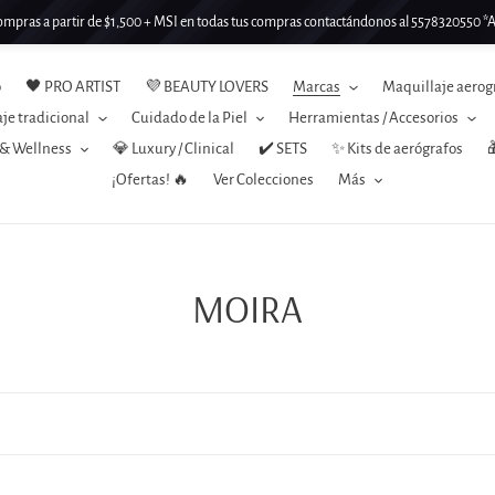
mpras a partir de $1,500 + MSI en todas tus compras contactándonos al 5578320550 *Ap
o
🖤 PRO ARTIST
💜 BEAUTY LOVERS
Marcas
Maquillaje aerog
je tradicional
Cuidado de la Piel
Herramientas / Accesorios
 & Wellness
💎 Luxury / Clinical
✔️ SETS
✨ Kits de aerógrafos

¡Ofertas! 🔥
Ver Colecciones
Más
C
MOIRA
o
l
e
c