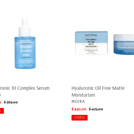
c
onic
Hyaluronic
Oil
i
ex
Free
Matte
ó
Moisturizer
n
:
ronic 10 Complex Serum
Hyaluronic Oil Free Matte
Moisturizer
EEDOR
A
PROVEEDOR
MOIRA
0
Precio
$ 395.00
habitual
Precio
$ 450.00
Precio
$ 475.00
A
de
habitual
OFERTA
venta
al
Eye