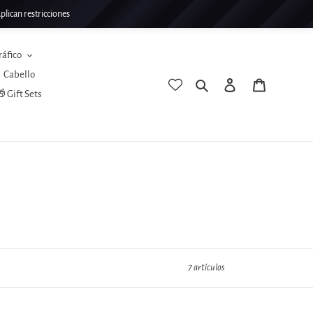
lican restricciones
ráfico
Cabello
Buscar
Ingresar
Carrito
 Gift Sets
7 artículos