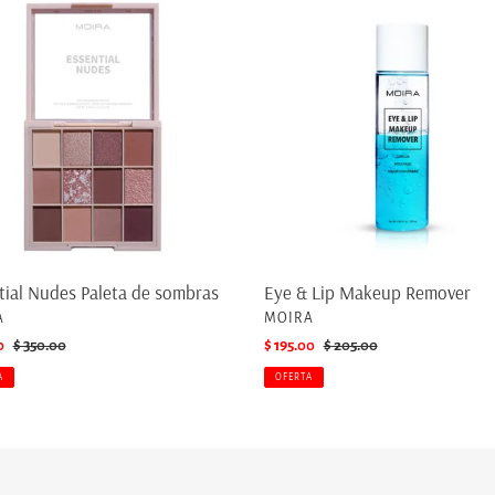
&
Lip
Makeup
as
Remover
tial Nudes Paleta de sombras
Eye & Lip Makeup Remover
EEDOR
PROVEEDOR
A
MOIRA
0
Precio
$ 350.00
Precio
$ 195.00
Precio
$ 205.00
habitual
de
habitual
A
OFERTA
venta