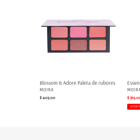
&
Nudes
Adore
Paleta
Paleta
de
de
sombr
rubores
Blossom & Adore Paleta de rubores
Essen
PROVEEDOR
PROV
MOIRA
MOIR
Precio
$ 405.00
Precio
$ 315.0
habitual
de
OFERT
venta