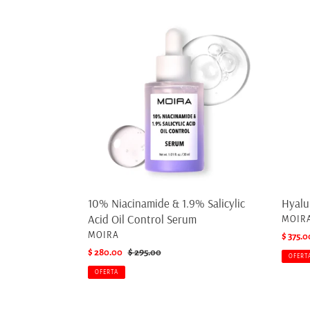
10%
Hyalur
Niacinamide
10
&
Compl
1.9%
Serum
Salicylic
Acid
Oil
Control
Serum
10% Niacinamide & 1.9% Salicylic
Hyalu
Acid Oil Control Serum
PROV
MOIR
PROVEEDOR
MOIRA
Precio
$ 375.0
de
Precio
$ 280.00
Precio
$ 295.00
OFERT
venta
de
habitual
OFERTA
venta
Blossom
Essenti