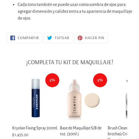
Cada tono también se puede usar como sombra de ojos para
agregar dimensión y calidez extra a tu apariencia de maquillaje
de ojos.
COMPARTIR
TUITEAR
PINEAR
COMPARTIR
TUITEAR
HACER PIN
EN
EN
EN
FACEBOOK
TWITTER
PINTEREST
¡COMPLETA TU KIT DE MAQUILLAJE!
5%
5%
Kryolan Fixing Spray 300ml.
Base de Maquillaje S/B de
Brush Cleaner (Lim
1oz. (30ml.)
brochas) Cris Cuell
$ 1,455.00