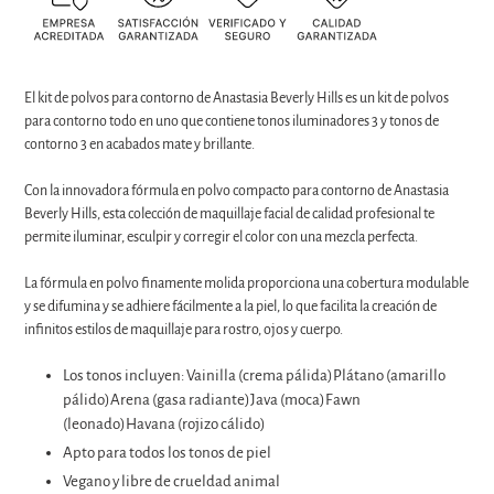
Agregando
El kit de polvos para contorno de Anastasia Beverly Hills es un kit de polvos
el
para contorno todo en uno que contiene tonos iluminadores 3 y tonos de
producto
contorno 3 en acabados mate y brillante.
a
tu
Con la innovadora fórmula en polvo compacto para contorno de Anastasia
carrito
Beverly Hills, esta colección de maquillaje facial de calidad profesional te
de
permite iluminar, esculpir y corregir el color con una mezcla perfecta.
compra
La fórmula en polvo finamente molida proporciona una cobertura modulable
y se difumina y se adhiere fácilmente a la piel, lo que facilita la creación de
infinitos estilos de maquillaje para rostro, ojos y cuerpo.
Los tonos incluyen: Vainilla (crema pálida)Plátano (amarillo
pálido)Arena (gasa radiante)Java (moca)Fawn
(leonado)Havana (rojizo cálido)
Apto para todos los tonos de piel
Vegano y libre de crueldad animal